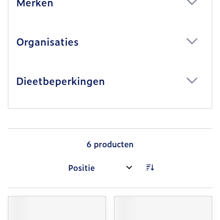
Merken
filter
Organisaties
filter
Dieetbeperkingen
filter
6
producten
Sorteer op: