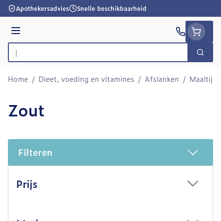
Ga naar de inhoud
Apothekersadvies
Snelle beschikbaarheid
Menu
Zoek
Product, merk, categorie...
Home
/
Dieet, voeding en vitamines
/
Afslanken
/
Maaltijd
Zout
Filteren
Doorgaan naar productlijst
Prijs
filter