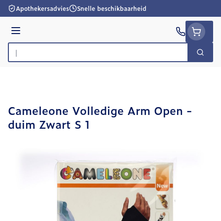
Ga naar de inhoud
Apothekersadvies
Snelle beschikbaarheid
Menu
Zoek
Product, merk, categorie...
Cameleone Volledige Arm Open -
duim Zwart S 1