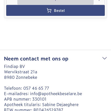
Bestel
Neem contact met ons op
Findiap BV
Wervikstraat 21a
8980
Zonnebeke
Telefoon:
057 46 65 77
E-mailadres:
info@
apotheekbeselare.be
APB nummer:
330101
Apotheek titularis:
Sabine Dejaeghere
BTW nummer:
BE0426519787