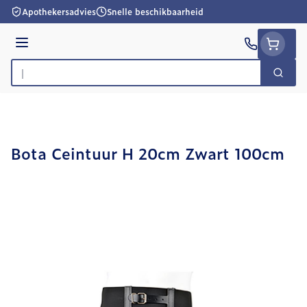
Ga naar de inhoud
Apothekersadvies
Snelle beschikbaarheid
Menu
Zoek
Product, merk, categorie...
Bota Ceintuur H 20cm Zwart 100cm