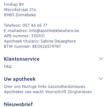
Findiap BV
Wervikstraat 21a
8980
Zonnebeke
Telefoon:
057 46 65 77
E-mailadres:
info@
apotheekbeselare.be
APB nummer:
330101
Apotheek titularis:
Sabine Dejaeghere
BTW nummer:
BE0426519787
Klantenservice
FAQ
Uw apotheek
Over ons
Nuttige links
Gezondheidsnieuws
Apotheker van wacht
Voorschrift
Zorgtarieven
Nieuwsbrief