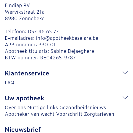
Findiap BV
Wervikstraat 21a
8980
Zonnebeke
Telefoon:
057 46 65 77
E-mailadres:
info@
apotheekbeselare.be
APB nummer:
330101
Apotheek titularis:
Sabine Dejaeghere
BTW nummer:
BE0426519787
Klantenservice
FAQ
Uw apotheek
Over ons
Nuttige links
Gezondheidsnieuws
Apotheker van wacht
Voorschrift
Zorgtarieven
Nieuwsbrief