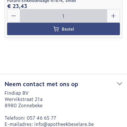
Futuro Enkelbandage 47874, Small
€ 23,43
Aantal
Bestel
Neem contact met ons op
Findiap BV
Wervikstraat 21a
8980
Zonnebeke
Telefoon:
057 46 65 77
E-mailadres:
info@
apotheekbeselare.be