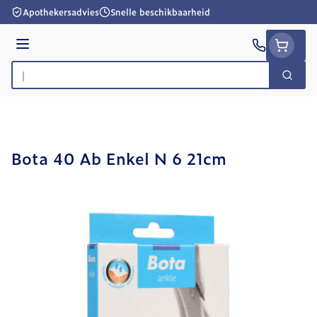
Ga naar de inhoud
Apothekersadvies
Snelle beschikbaarheid
Menu
Zoek
Product, merk, categorie...
Bota 40 Ab Enkel N 6 21cm