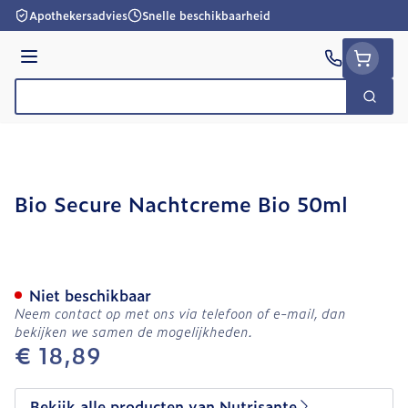
Ga naar de inhoud
Apothekersadvies
Snelle beschikbaarheid
Menu
Zoek
Product, merk, categorie...
Bio Secure Nachtcreme Bio 50ml
Bio Secure Nachtcreme Bi
Niet beschikbaar
Neem contact op met ons via telefoon of e-mail, dan
bekijken we samen de mogelijkheden.
€ 18,89
Bekijk alle producten van Nutrisante