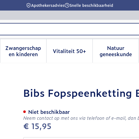
Apothekersadvies
Snelle beschikbaarheid
Zwangerschap
Natuur
Vitaliteit 50+
id, verzorging en hygiëne categorie
menu voor Dieet, voeding en vitamines categorie
Toon submenu voor Zwangerschap en kinderen
Toon submenu voor Vitalitei
Toon sub
en kinderen
geneeskunde
aided Petrol&baby Blue
Bibs Fopspeenketting 
Niet beschikbaar
Neem contact op met ons via telefoon of e-mail, dan
€ 15,95