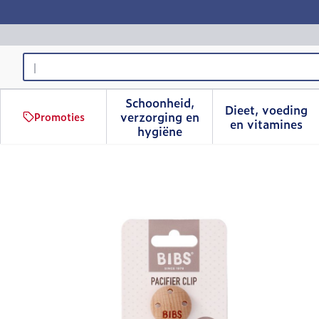
Ga naar de inhoud
Product, merk, categorie...
Schoonheid,
Dieet, voeding
verzorging en
Promoties
Toon submenu voor Schoonhe
Toon sub
en vitamines
hygiëne
Bibs Fopspeenketting Br