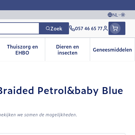
NL
Overs
Talen
Zoek
057 46 65 77
Klant menu
Thuiszorg en
Dieren en
Geneesmiddelen
 categorie
t 50+ categorie
menu voor Natuur geneeskunde categorie
Toon submenu voor Thuiszorg en EHBO catego
Toon submenu voor Dieren e
Toon sub
EHBO
insecten
Braided Petrol&baby Blue
 bekijken we samen de mogelijkheden.