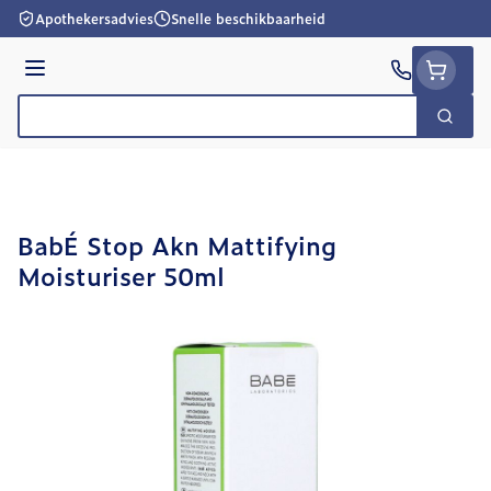
Ga naar de inhoud
Apothekersadvies
Snelle beschikbaarheid
Menu
Zoek
Product, merk, categorie...
BabÉ Stop Akn Mattifying
Moisturiser 50ml