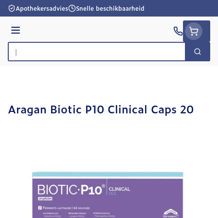
Ga naar de inhoud
Apothekersadvies
Snelle beschikbaarheid
Menu
Zoek
Product, merk, categorie...
Aragan Biotic P10 Clinical Caps 20