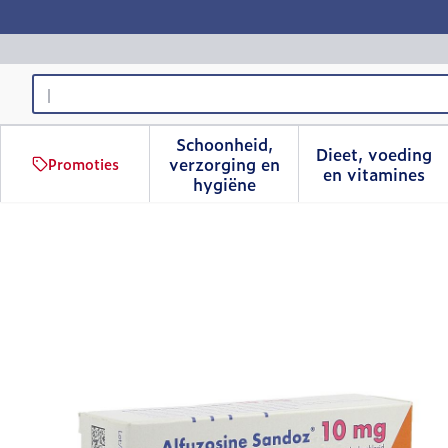
Ga naar de inhoud
Product, merk, categorie...
Schoonheid,
Dieet, voeding
verzorging en
Promoties
Toon submenu voor Schoonhe
Toon sub
en vitamines
hygiëne
Alfuzosine Sandoz Comp