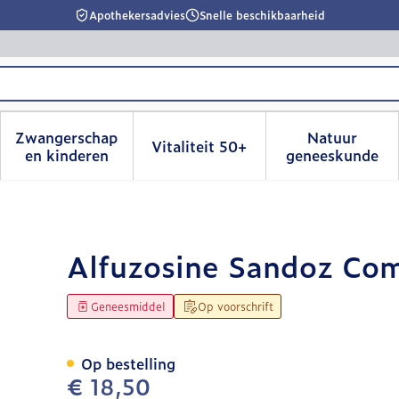
Apothekersadvies
Snelle beschikbaarheid
Zwangerschap
Natuur
Vitaliteit 50+
id, verzorging en hygiëne categorie
menu voor Dieet, voeding en vitamines categorie
Toon submenu voor Zwangerschap en kinderen
Toon submenu voor Vitalitei
Toon sub
en kinderen
geneeskunde
 30 X 10mg
Alfuzosine Sandoz Co
Geneesmiddel
Op voorschrift
Op bestelling
€ 18,50