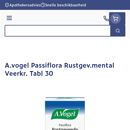
Ga naar de inhoud
Apothekersadvies
Snelle beschikbaarheid
Menu
Zoek
Product, merk, categorie...
A.vogel Passiflora Rustgev.mental
Veerkr. Tabl 30